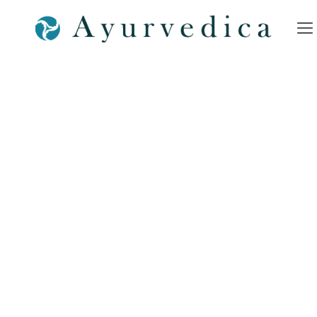
Tagesroutine-Bild-Teller-
Ayurveda-SPA-Bamberg-
Shop-Nürnberg