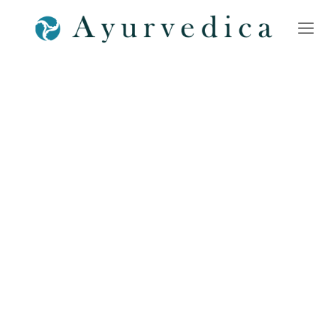
Schlafstörungen-gesunder-
schlaf–Ayurveda-
Ayurvedica-Bamberg-
Ayurveda-SPA-Bamberg-