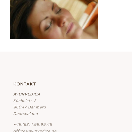
KONTAKT
AYURVEDICA
Küchelstr. 2
96047 Bamberg
Deutschland
+49.163.4.99.99.48
office@ayurvedica.de