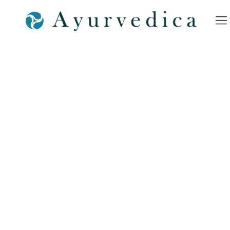
Christmas-Ayurvedica-
Ayurveda-SPA-Bamberg-
Shop-Nürnberg