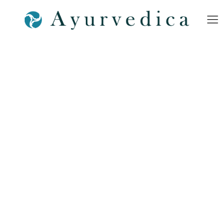
Corona-Virus-Bamberg-
Content-7-Beitragsbild-
Ayurveda-Ayurvedica-
Bamberg