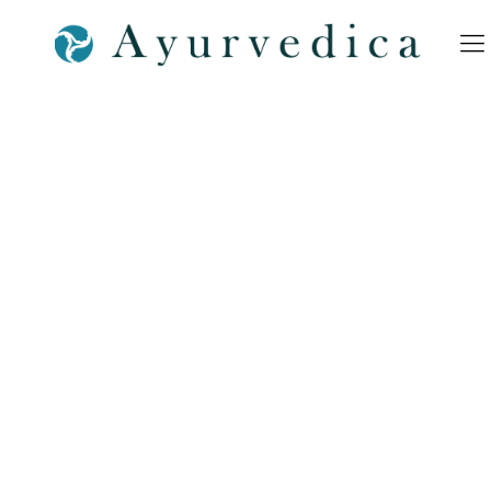
MP-16-Nasenöl-Nasya-
Nürnberg-Bamberg,-
Forcheim-Erlangen-Titelbild-
Ayurveda-Ayurvedica-