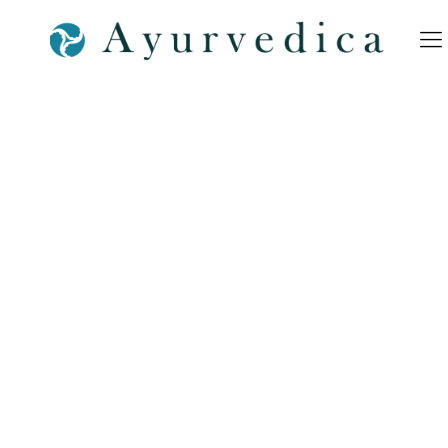
Pitchu-Ayurveda-Massage-
Ernährung-Doshas-
Bamberg-Erlangen–
Nürnberg-Coburg-Bayreuth-