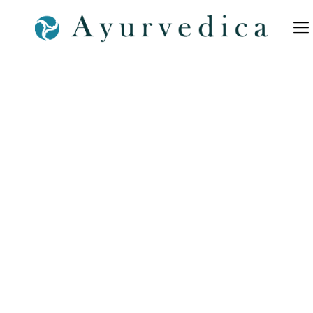
Sthambaha-Sveda-
Ayurveda-Massage-
Ernährung-Doshas-
Bamberg-Erlangen–