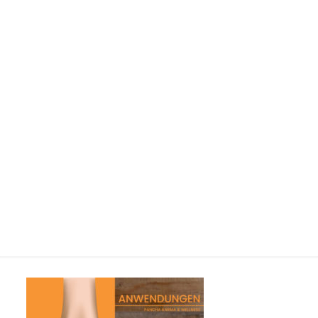
Nürnberg-Coburg-Bayreuth-
Würzburg-Ayurvedica-
25x30cm