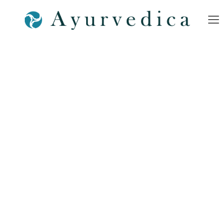
Ayurveda-Massagen-
Piktorgramm-Ayurveda-
SPA-Bamberg-Shop-
Nürnberg