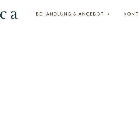
BEHANDLUNG & ANGEBOT
KONT
-Karma-Kur-Piktorg
-Bamberg-Shop-Nürn