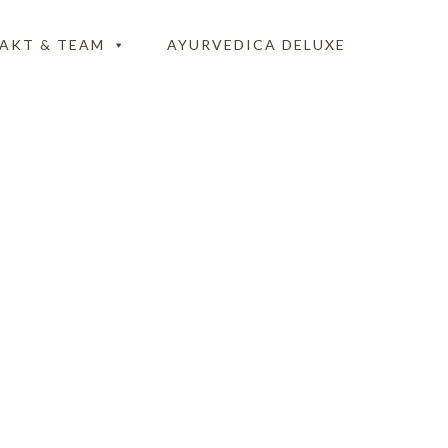
AKT & TEAM
AYURVEDICA DELUXE
ramm-a-Ayurveda-
berg