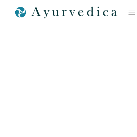
Ayurvedica-Ayurveda-
während-der-
Schwangerschaft-a