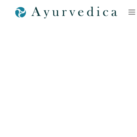
Ayurvedica-Panch-Karma-
Kur-Piktogramm-Massage