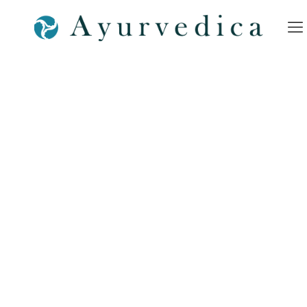
Ayurvedica-Geheera-b-
Ayurveda-SPA-Bamberg-
Shop-Nürnberg