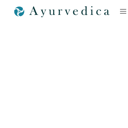
Ayurvedica-PK-Ayurveda-at-
home-Meditation