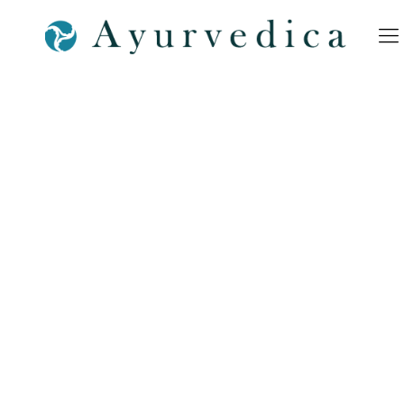
Teambilder-Ayurvedica-
Vaidya-Kiran-Bamberg-