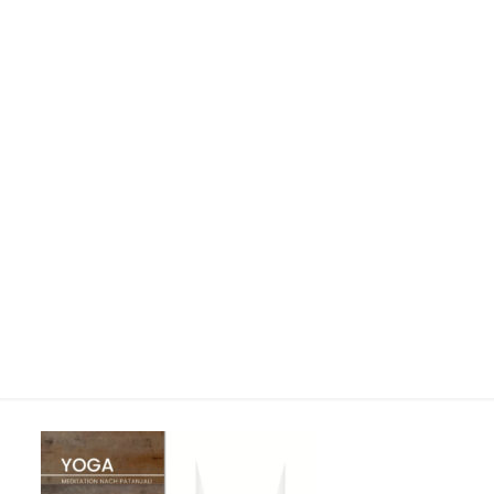
Würzburg-Ayurvedica-
25x30cm–Ayurveda-SPA-
Bamberg-Shop-Nürnberg