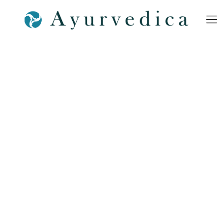
Yoga-Mediation-Ayurveda-
Massage-Ernährung-Doshas-
Bamberg-Erlangen–
Nürnberg-Coburg-Bayreuth-