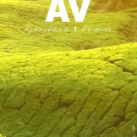
A
V
Ayurvedica & Friends